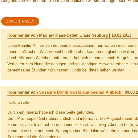
Aufgrund von vermehrtem Spam veröffentlichen wir die Einträge -nach Prüfu
ZUM EINTRAGEN
Kommentar von Marina+Klaus-Detlef ... aus Neuburg |
10.02.2013
Liebe Familie Millner von der vierbeineracademie, nun waren wir schon ö
Ihnen in Wrechen.Was wir wohl hofften aber kaum noch glauben wollten, a
durch MV nach Wrechen antraten,es hat sich schon gelohnt. Es gefällt m
Verhalten zum Hund die richtigen und so wichtigen Hinweise erhalte. Ich 
gemeinsame Stunden mit unseren Hunde bei Ihnen haben werden.
Kommentar von
Susanne Dombrowski aus Seebad Ahlbeck
|
09.08.
Hallo an alle!
Durch ein Inserat habe ich diese Seite gefunden.
Die HP ist super! Sehr übersichtlich und informativ. Die Angebote sind K
kommen, aber leider ist es doch eine Ecke zu weit weg. Aber ich hoffe, w
kommen wir mal auf einen Sprung vorbei. Bis dahin wünsche ich nur das
Susanne und die Kaiserdackel