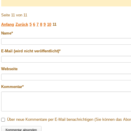
Seite 11 von 11
Anfang
Zurück
5
6
7
8
9
10
11
Pflichtfeld
Name
*
Pflichtfeld
E-Mail (wird nicht veröffentlicht)
*
Webseite
Pflichtfeld
Kommentar
*
Über neue Kommentare per E-Mail benachrichtigen (Sie können das Abo
Kommentar absenden