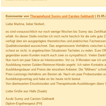
Kommentar von
Therapiehund Sunny und Carsten Gebhardt
|
21.05.
Liebe Martina, lieber Norbert,
es sind voraussichtlich nur noch wenige Wochen bis Sunny das Zertifika
erhält. An dieser Stelle möchte ich mich recht herzlich für die sehr gut
verfügt über ein ausgeprägtes theoretisches und praktisches Fachwisse
Qualitätsstandard auszeichnet. Das angemessene Verhältnis zwischen Lob
scheut es nicht, in angebrachten Situationen Tacheles zu reden. Eure Off
gegenüber euren Kunden macht euch zwei so sympathisch. Vielen Dank!
Nun noch ein paar Sätze an Interessenten. Vor ca. 9 Monaten war ich un
Ausbildung meiner Golden-Retriever-Hündin angeht. Ich nahm Kontakte au
Ausbildungsdauer und Preise der einzelnen Anbieter. Die "Millners" schn
Preis-Leistungs-Verhältnis am Besten ab. Nach ein paar Probestunden un
Ausbildungsvertrag und habe es bis heute nicht bereut.
Von überteuerten Einzelstunden und Therapiehunde-Ausbildungen übers W
Liebe Grüße aus Halle (Saale)
Azubi Sunny und Carsten Gebhardt
Diplom-Ergotherapeut (FH)