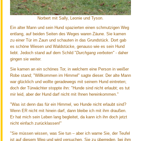
Norbert mit Sally, Leonie und Tyson.
Ein alter Mann und sein Hund spazierten einen schmutzigen Weg
entlang, auf beiden Seiten des Weges waren Zäune. Sie kamen
zu einer Tür im Zaun und schauten in das Grundstück. Dort gab
es schöne Wiesen und Waldstücke, genauso wie es sein Hund
liebt. Jedoch stand auf dem Schild "
Durchgang verboten"
- daher
gingen sie weiter.
Sie kamen an ein schönes Tor, in welchem eine Person in weißer
Robe stand; "Willkommen im Himmel" sagte dieser. Der alte Mann
war glücklich und wollte geradewegs mit seinem Hund eintreten;
doch der Türwächter stoppte ihn: "Hunde sind nicht erlaubt; es tut
mir leid, aber der Hund darf nicht mit Ihnen hereinkommen."
"Was ist denn das für ein Himmel, wo Hunde nicht erlaubt sind?
Wenn ER nicht mit hinein darf, dann bleibe ich mit ihm draußen.
Er hat mich sein Leben lang begleitet, da kann ich ihn doch jetzt
nicht einfach zurücklassen!"
"Sie müssen wissen, was Sie tun – aber ich warne Sie, der Teufel
ist auf diesem Weg und wird versuchen, Sie zu überreden, bei ihm