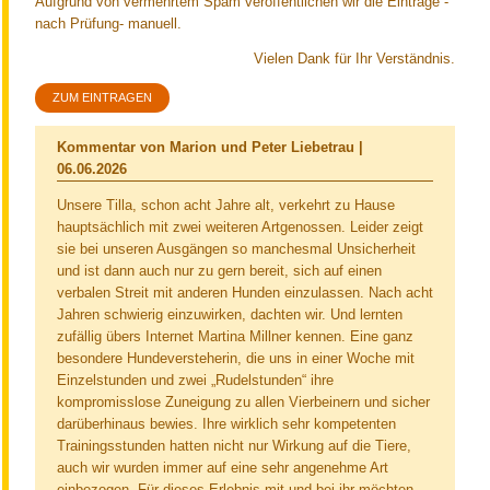
Aufgrund von vermehrtem Spam veröffentlichen wir die Einträge -
nach Prüfung- manuell.
Vielen Dank für Ihr Verständnis.
ZUM EINTRAGEN
Kommentar von Marion und Peter Liebetrau |
06.06.2026
Unsere Tilla, schon acht Jahre alt, verkehrt zu Hause
hauptsächlich mit zwei weiteren Artgenossen. Leider zeigt
sie bei unseren Ausgängen so manchesmal Unsicherheit
und ist dann auch nur zu gern bereit, sich auf einen
verbalen Streit mit anderen Hunden einzulassen. Nach acht
Jahren schwierig einzuwirken, dachten wir. Und lernten
zufällig übers Internet Martina Millner kennen. Eine ganz
besondere Hundeversteherin, die uns in einer Woche mit
Einzelstunden und zwei „Rudelstunden“ ihre
kompromisslose Zuneigung zu allen Vierbeinern und sicher
darüberhinaus bewies. Ihre wirklich sehr kompetenten
Trainingsstunden hatten nicht nur Wirkung auf die Tiere,
auch wir wurden immer auf eine sehr angenehme Art
einbezogen. Für dieses Erlebnis mit und bei ihr möchten