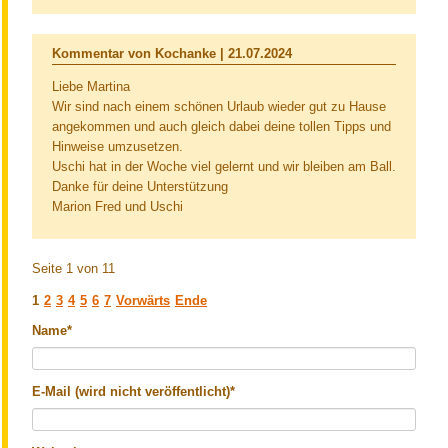
Kommentar von Kochanke |
21.07.2024
Liebe Martina
Wir sind nach einem schönen Urlaub wieder gut zu Hause
angekommen und auch gleich dabei deine tollen Tipps und
Hinweise umzusetzen.
Uschi hat in der Woche viel gelernt und wir bleiben am Ball.
Danke für deine Unterstützung
Marion Fred und Uschi
Seite 1 von 11
1
2
3
4
5
6
7
Vorwärts
Ende
Pflichtfeld
Name
*
Pflichtfeld
E-Mail (wird nicht veröffentlicht)
*